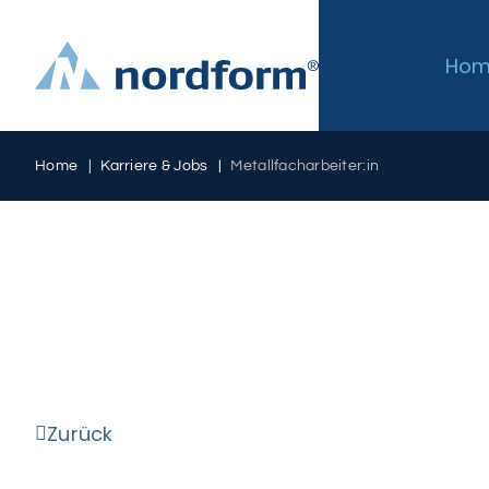
Ho
|
Home
|
Karriere & Jobs
Metallfacharbeiter:in
Zurück
